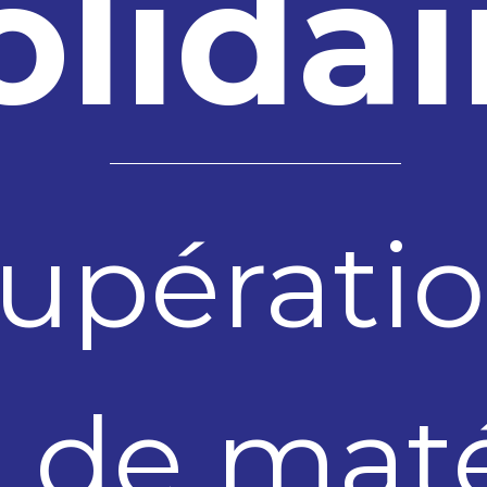
olidai
upératio
 de mat