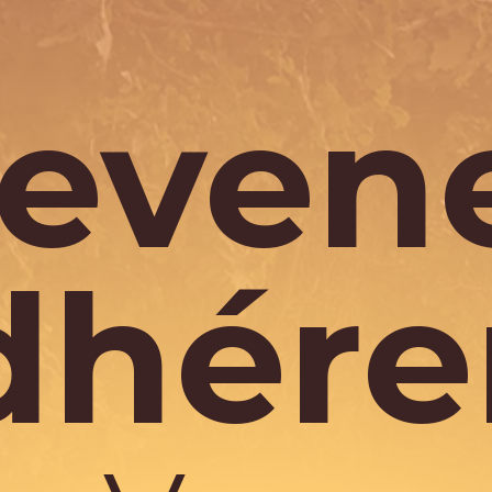
even
dhére