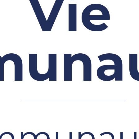
Vie
unau
mmunaut