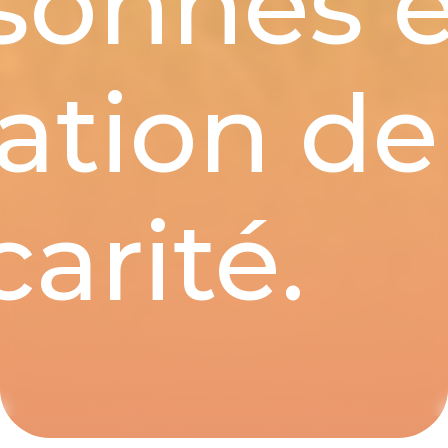
sonnes 
uation de
arité.