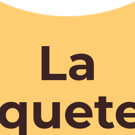
La
iquete