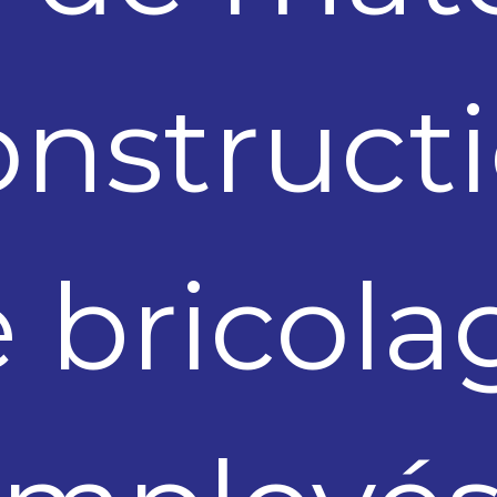
onstructi
 bricola