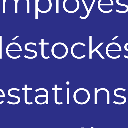
employés
éstocké
estations