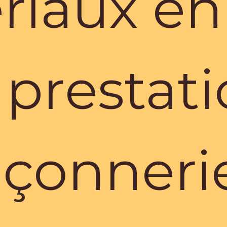
riaux en 
 prestat
çonnerie