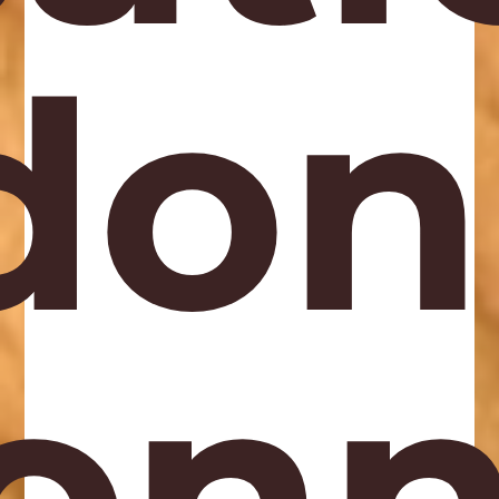
do
onn