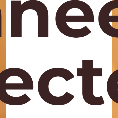
né
lec