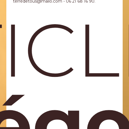
terredetous@mailo.com - 06 21 68 16 90.
ICLE
égo