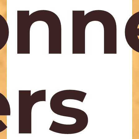
onn
ers