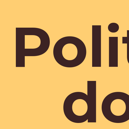
Poli
d