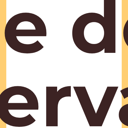
e d
erv