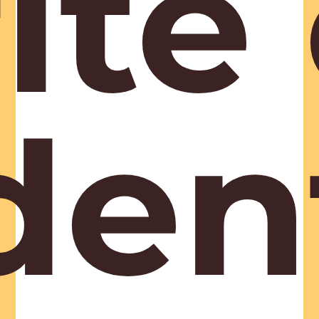
ité 
dent